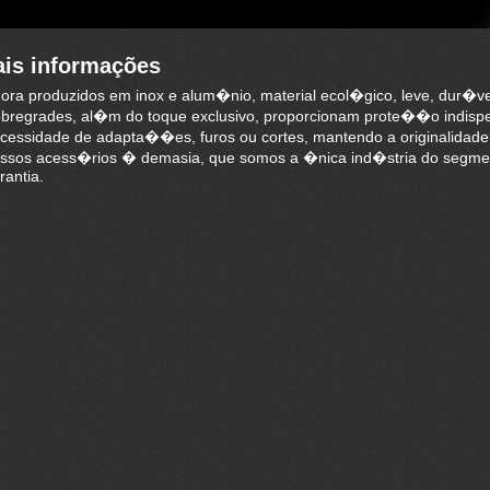
is informações
ora produzidos em inox e alum�nio, material ecol�gico, leve, dur�ve
bregrades, al�m do toque exclusivo, proporcionam prote��o indisp
cessidade de adapta��es, furos ou cortes, mantendo a originalidad
ssos acess�rios � demasia, que somos a �nica ind�stria do segmen
rantia.