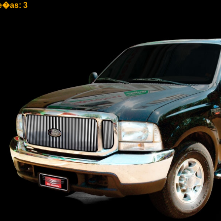
e�as: 3