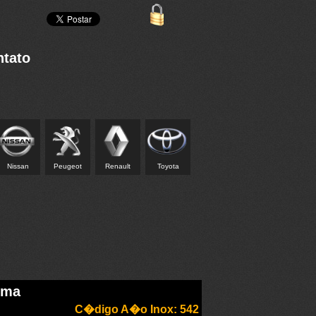
ntato
Nissan
Peugeot
Renault
Toyota
ema
C�digo A�o Inox: 542