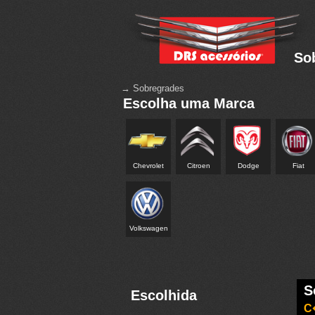
So
→ Sobregrades
Escolha uma Marca
Chevrolet
Citroen
Dodge
Fiat
Volkswagen
S
Escolhida
C