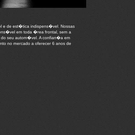
l e de est�tica indispens�vel. Nossas
ens�vel em toda �rea frontal, sem a
e do seu autom�vel. A confian�a em
to no mercado a oferecer 6 anos de