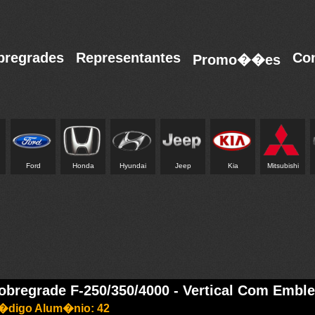
bregrades
Representantes
Co
Promo��es
Ford
Honda
Hyundai
Jeep
Kia
Mitsubishi
obregrade F-250/350/4000 - Vertical Com Embl
�digo Alum�nio: 42