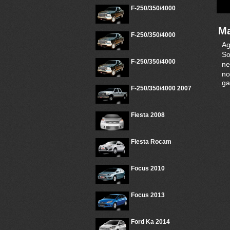
F-250/350/4000
Ma
F-250/350/4000
Ag
So
F-250/350/4000
ne
no
ga
F-250/350/4000 2007
Fiesta 2008
Fiesta Rocam
Focus 2010
Focus 2013
Ford Ka 2014