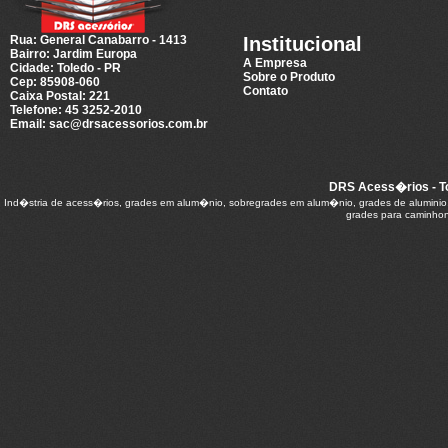
Rua: General Canabarro - 1413
Institucional
Bairro: Jardim Europa
A Empresa
Cidade: Toledo - PR
Sobre o Produto
Cep: 85908-060
Contato
Caixa Postal: 221
Telefone: 45 3252-2010
Email: sac@drsacessorios.com.br
DRS Acess�rios - To
Ind�stria de acess�rios, grades em alum�nio, sobregrades em alum�nio, grades de aluminio, s
grades para caminhon