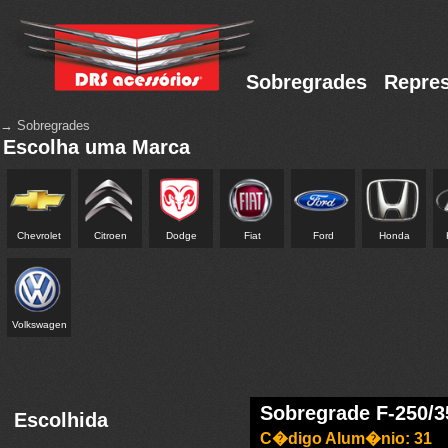
Sobregrades
Repres
→ Sobregrades
Escolha uma Marca
Chevrolet
Citroen
Dodge
Fiat
Ford
Honda
Volkswagen
Sobregrade F-250/3
Escolhida
C�digo Alum�nio: 31