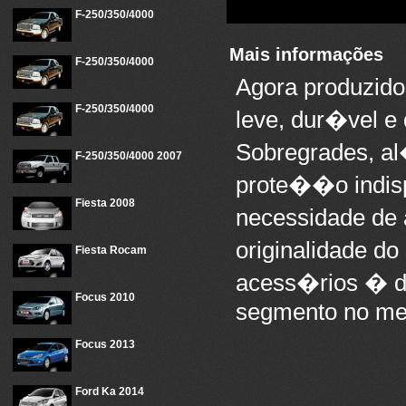
F-250/350/4000
Mais informações
F-250/350/4000
Agora produzido
F-250/350/4000
leve, dur�vel e
Sobregrades, al
F-250/350/4000 2007
prote��o indis
Fiesta 2008
necessidade de 
originalidade d
Fiesta Rocam
acess�rios � d
Focus 2010
segmento no mer
Focus 2013
Ford Ka 2014